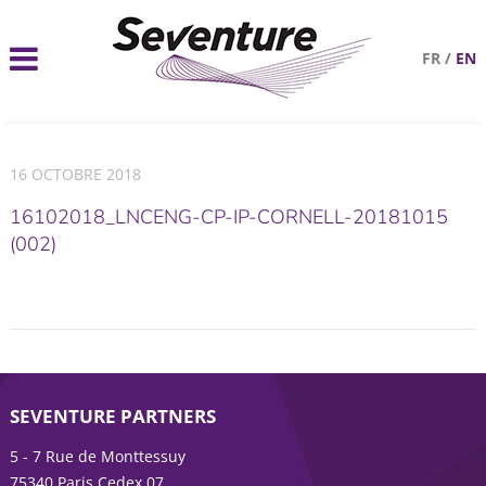
FR
/
EN
16 OCTOBRE 2018
16102018_LNCENG-CP-IP-CORNELL-20181015
(002)
SEVENTURE PARTNERS
5 - 7 Rue de Monttessuy
75340 Paris Cedex 07