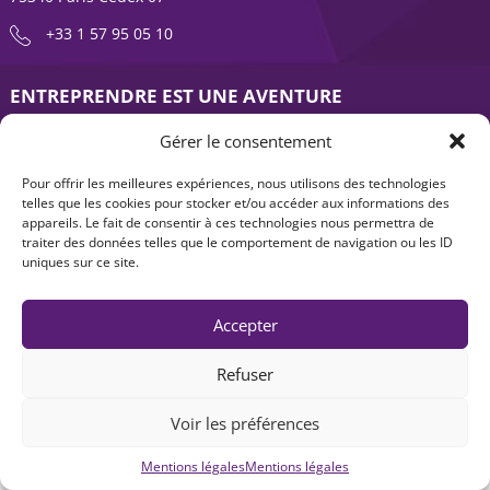
+33 1 57 95 05 10
ENTREPRENDRE EST UNE AVENTURE
À propos
Expertises
Gérer le consentement
Offre produits
Actualités
Pour offrir les meilleures expériences, nous utilisons des technologies
telles que les cookies pour stocker et/ou accéder aux informations des
Contact
appareils. Le fait de consentir à ces technologies nous permettra de
traiter des données telles que le comportement de navigation ou les ID
uniques sur ce site.
Accepter
Refuser
Mentions légales
|
Accessibilité : non-conforme
| © Seventure 2026
Voir les préférences
Mentions légales
Mentions légales