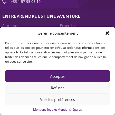
+33 1 57 95 05 10
ENTREPRENDRE EST UNE AVENTURE
À propos
Expertises
Gérer le consentement
Offre produits
Actualités
Pour offrir les meilleures expériences, nous utilisons des technologies
Contact
telles que les cookies pour stocker et/ou accéder aux informations des
appareils. Le fait de consentir à ces technologies nous permettra de
traiter des données telles que le comportement de navigation ou les ID
uniques sur ce site.
Accepter
Refuser
Mentions légales
|
Accessibilité : non-conforme
| © Seventure 2026
Voir les préférences
Mentions légales
Mentions légales