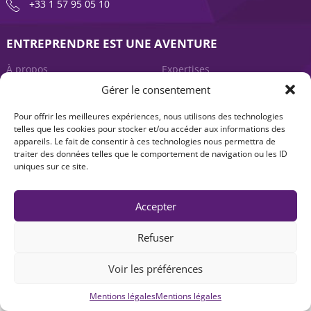
+33 1 57 95 05 10
ENTREPRENDRE EST UNE AVENTURE
À propos
Expertises
Gérer le consentement
Offre produits
Actualités
Pour offrir les meilleures expériences, nous utilisons des technologies
Contact
telles que les cookies pour stocker et/ou accéder aux informations des
appareils. Le fait de consentir à ces technologies nous permettra de
traiter des données telles que le comportement de navigation ou les ID
uniques sur ce site.
Accepter
Refuser
Mentions légales
|
Accessibilité : non-conforme
| © Seventure 2026
Voir les préférences
Mentions légales
Mentions légales