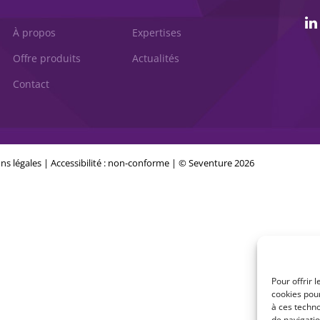
À propos
Expertises
Offre produits
Actualités
Contact
ns légales
|
Accessibilité : non-conforme
| © Seventure 2026
Pour offrir 
cookies pour
à ces techn
de navigatio