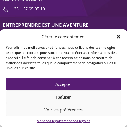
+33 1 57 95 05 10
ENTREPRENDRE EST UNE AVENTURE
À propos
Expertises
Gérer le consentement
Offre produits
Actualités
Pour offrir les meilleures expériences, nous utilisons des technologies
telles que les cookies pour stocker et/ou accéder aux informations des
Contact
appareils. Le fait de consentir à ces technologies nous permettra de
traiter des données telles que le comportement de navigation ou les ID
uniques sur ce site.
Accepter
Refuser
Mentions légales
|
Accessibilité : non-conforme
| © Seventure 2026
Voir les préférences
Mentions légales
Mentions légales