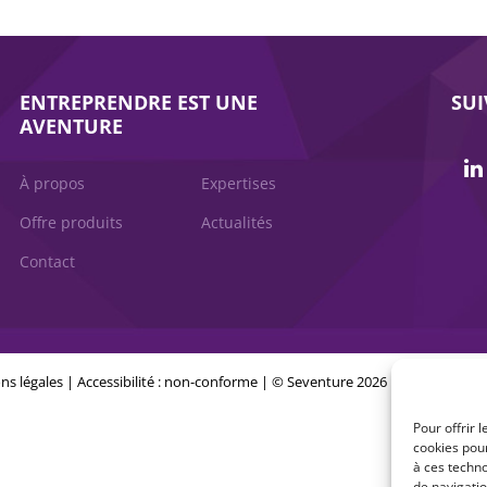
ENTREPRENDRE EST UNE
SU
AVENTURE
À propos
Expertises
Offre produits
Actualités
Contact
ns légales
|
Accessibilité : non-conforme
| © Seventure 2026
Pour offrir 
cookies pour
à ces techn
de navigatio