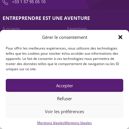
+33 1 57 95 05 10
ENTREPRENDRE EST UNE AVENTURE
À propos
Expertises
Gérer le consentement
Offre produits
Actualités
Pour offrir les meilleures expériences, nous utilisons des technologies
Contact
telles que les cookies pour stocker et/ou accéder aux informations des
appareils. Le fait de consentir à ces technologies nous permettra de
traiter des données telles que le comportement de navigation ou les ID
uniques sur ce site.
Accepter
Refuser
Mentions légales
|
Accessibilité : non-conforme
| © Seventure 2026
Voir les préférences
Mentions légales
Mentions légales