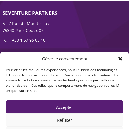
SEVENTURE PARTNERS
5 - 7 Rue de Monttessuy
75340 Paris Cedex 07
+33 1 57 95 05 10
ENTREPRENDRE EST UNE AVENTURE
Gérer le consentement
À propos
Expertises
Pour offrir les meilleures expériences, nous utilisons des technologies
telles que les cookies pour stocker et/ou accéder aux informations des
Offre produits
Actualités
appareils. Le fait de consentir à ces technologies nous permettra de
traiter des données telles que le comportement de navigation ou les ID
Contact
uniques sur ce site.
Accepter
Refuser