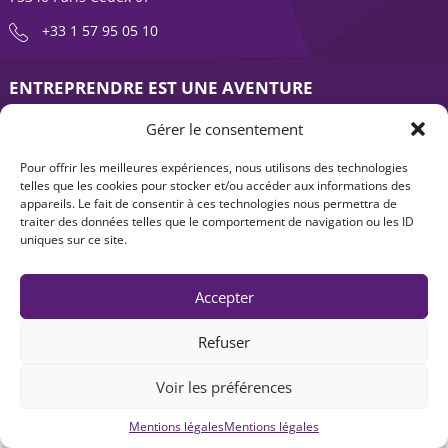
+33 1 57 95 05 10
ENTREPRENDRE EST UNE AVENTURE
À propos
Expertises
Gérer le consentement
Offre produits
Actualités
Pour offrir les meilleures expériences, nous utilisons des technologies
telles que les cookies pour stocker et/ou accéder aux informations des
Contact
appareils. Le fait de consentir à ces technologies nous permettra de
traiter des données telles que le comportement de navigation ou les ID
uniques sur ce site.
Accepter
Refuser
Mentions légales
|
Accessibilité : non-conforme
| © Seventure 2026
Voir les préférences
Mentions légales
Mentions légales