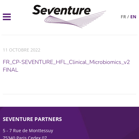
FR
/
EN
11 OCTOBRE 2022
FR_CP-SEVENTURE_HFL_Clinical_Microbiomics_v2
FINAL
SEVENTURE PARTNERS
5 - 7 Rue de Monttessuy
75340 Paris Cedex 07