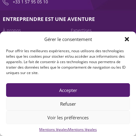
+33 1 57 95 05 10
ENTREPRENDRE EST UNE AVENTURE
À propos
Expertises
Gérer le consentement
Offre produits
Actualités
Pour offrir les meilleures expériences, nous utilisons des technologies
Contact
telles que les cookies pour stocker et/ou accéder aux informations des
appareils. Le fait de consentir à ces technologies nous permettra de
traiter des données telles que le comportement de navigation ou les ID
uniques sur ce site.
Accepter
Refuser
Mentions légales
|
Accessibilité : non-conforme
| © Seventure 2026
Voir les préférences
Mentions légales
Mentions légales