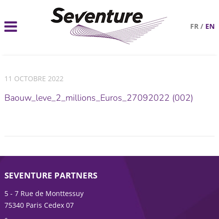
FR
/
EN
11 OCTOBRE 2022
Baouw_leve_2_millions_Euros_27092022 (002)
SEVENTURE PARTNERS
5 - 7 Rue de Monttessuy
75340 Paris Cedex 07