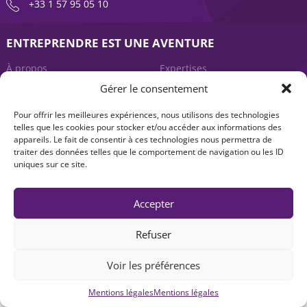
+33 1 57 95 05 10
ENTREPRENDRE EST UNE AVENTURE
À propos
Expertises
Gérer le consentement
Offre produits
Actualités
Pour offrir les meilleures expériences, nous utilisons des technologies
Contact
telles que les cookies pour stocker et/ou accéder aux informations des
appareils. Le fait de consentir à ces technologies nous permettra de
traiter des données telles que le comportement de navigation ou les ID
uniques sur ce site.
Accepter
Refuser
Mentions légales
|
Accessibilité : non-conforme
| © Seventure 2026
Voir les préférences
Mentions légales
Mentions légales