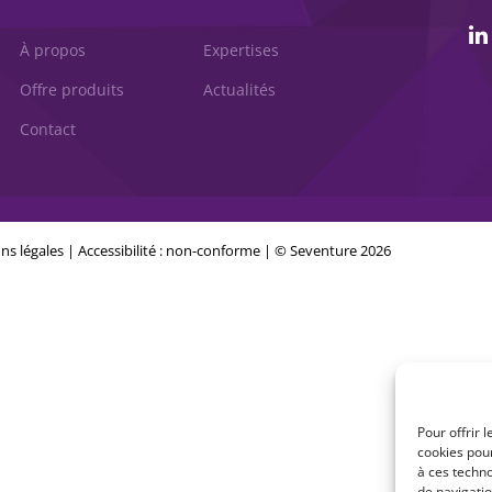
À propos
Expertises
Offre produits
Actualités
Contact
ns légales
|
Accessibilité : non-conforme
| © Seventure 2026
Pour offrir 
cookies pour
à ces techn
de navigatio